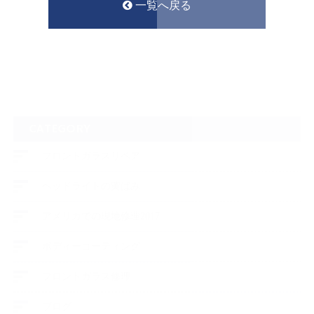
一覧へ戻る
CATEGORY
フロントガラスリペア
ヘッドライトの黄ばみ
アメリカでの現地修理2017
ボディーコーティング
フロントガラス修理
ブログ