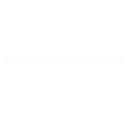
デントリペア
ウィンドリペア
ヘッドライトクリーニング
NEW ARTICLE
2026.07.23
【スープラ】【MR2】【86トレノ】ちょっと懐かしのトヨタFRスポーツ車
をガ…
2026.07.22
ガラスリペアの再施工をしてほしいけど可能なのでしょうかという相談です
2026.06.14
【N-one】独特形状の丸目をヘッドライトクリーニングでキレイに