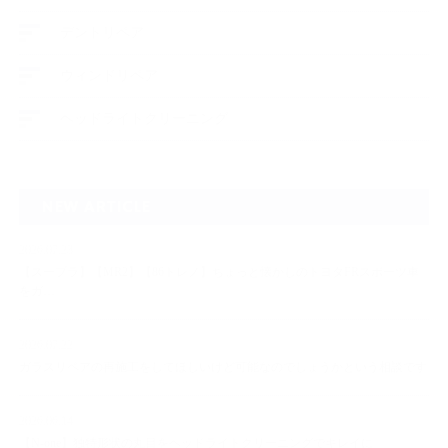
デントリペア
ウィンドリペア
ヘッドライトクリーニング
NEW ARTICLE
2026.07.23
【スープラ】【MR2】【86トレノ】ちょっと懐かしのトヨタFRスポーツ車
をガ…
2026.07.22
ガラスリペアの再施工をしてほしいけど可能なのでしょうかという相談です
2026.06.14
【N-one】独特形状の丸目をヘッドライトクリーニングでキレイに