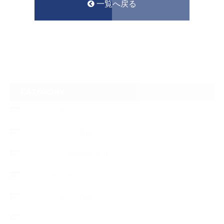
一覧へ戻る
CATEGORY
フロントガラスリペア
ヘッドライトの黄ばみ
アメリカでの現地修理2017
ボディーコーティング
フロントガラス修理
ブログ