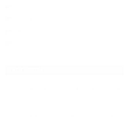
ブログ
デントリペア
ウィンドリペア
ヘッドライトクリーニング
NEW ARTICLE
2026.07.23
【スープラ】【MR2】【86トレノ】ちょっと懐かしのトヨタFRスポーツ車
をガ…
2026.07.22
ガラスリペアの再施工をしてほしいけど可能なのでしょうかという相談です