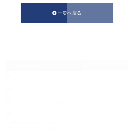
一覧へ戻る
CATEGORY
フロントガラスリペア
ヘッドライトの黄ばみ
アメリカでの現地修理2017
ボディーコーティング
フロントガラス修理