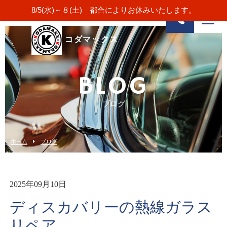
8/5(水)～８(土) 都合によりお休みいたします。
コダマックス
BLOG
ブログ
ホーム
ブログ
2025年09月10日
ディスカバリーの熱線ガラス
リペア