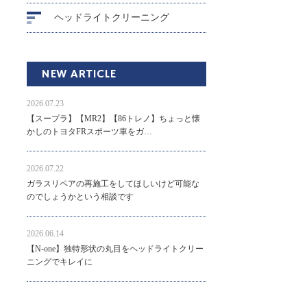
ヘッドライトクリーニング
NEW ARTICLE
2026.07.23
【スープラ】【MR2】【86トレノ】ちょっと懐
かしのトヨタFRスポーツ車をガ…
2026.07.22
ガラスリペアの再施工をしてほしいけど可能な
のでしょうかという相談です
2026.06.14
【N-one】独特形状の丸目をヘッドライトクリー
ニングでキレイに