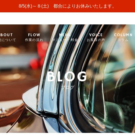
8/5(水)～８(土) 都合によりお休みいたします。
ABOUT
FLOW
MENU
VOICE
COLUMN
社について
作業の流れ
メニュー・料金
お客様の声
コラム
BLOG
ブログ