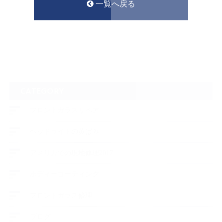
一覧へ戻る
CATEGORY
フロントガラスリペア
ヘッドライトの黄ばみ
アメリカでの現地修理2017
ボディーコーティング
フロントガラス修理
ブログ