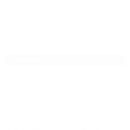
デントリペア
ウィンドリペア
ヘッドライトクリーニング
NEW ARTICLE
2026.07.23
【スープラ】【MR2】【86トレノ】ちょっと懐かしのトヨタFRスポーツ車
をガ…
2026.07.22
ガラスリペアの再施工をしてほしいけど可能なのでしょうかという相談です
2026.06.14
【N-one】独特形状の丸目をヘッドライトクリーニングでキレイに