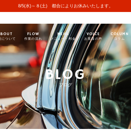
8/5(水)～８(土) 都合によりお休みいたします。
ABOUT
FLOW
MENU
VOICE
COLUMN
社について
作業の流れ
メニュー・料金
お客様の声
コラム
BLOG
ブログ