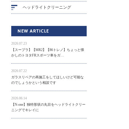
ヘッドライトクリーニング
NEW ARTICLE
2026.07.23
【スープラ】【MR2】【86トレノ】ちょっと懐
かしのトヨタFRスポーツ車をガ…
2026.07.22
ガラスリペアの再施工をしてほしいけど可能な
のでしょうかという相談です
2026.06.14
【N-one】独特形状の丸目をヘッドライトクリー
ニングでキレイに