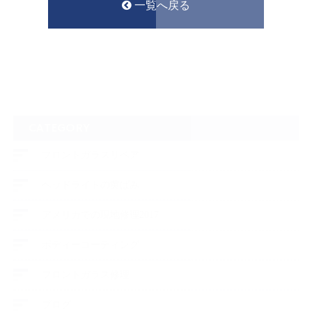
一覧へ戻る
CATEGORY
フロントガラスリペア
ヘッドライトの黄ばみ
アメリカでの現地修理2017
ボディーコーティング
フロントガラス修理
ブログ