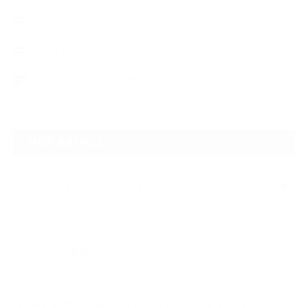
デントリペア
ウィンドリペア
ヘッドライトクリーニング
NEW ARTICLE
2026.07.23
【スープラ】【MR2】【86トレノ】ちょっと懐かしのトヨタFRスポーツ車
をガ…
2026.07.22
ガラスリペアの再施工をしてほしいけど可能なのでしょうかという相談です
2026.06.14
【N-one】独特形状の丸目をヘッドライトクリーニングでキレイに