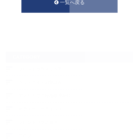
一覧へ戻る
CATEGORY
フロントガラスリペア
ヘッドライトの黄ばみ
アメリカでの現地修理2017
ボディーコーティング
フロントガラス修理
ブログ