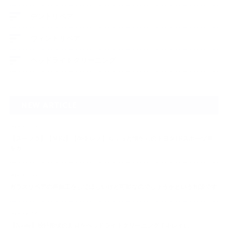
デントリペア
ウィンドリペア
ヘッドライトクリーニング
NEW ARTICLE
2026.07.23
【スープラ】【MR2】【86トレノ】ちょっと懐かしのトヨタFRスポーツ車
をガ…
2026.07.22
ガラスリペアの再施工をしてほしいけど可能なのでしょうかという相談です
2026.06.14
【N-one】独特形状の丸目をヘッドライトクリーニングでキレイに