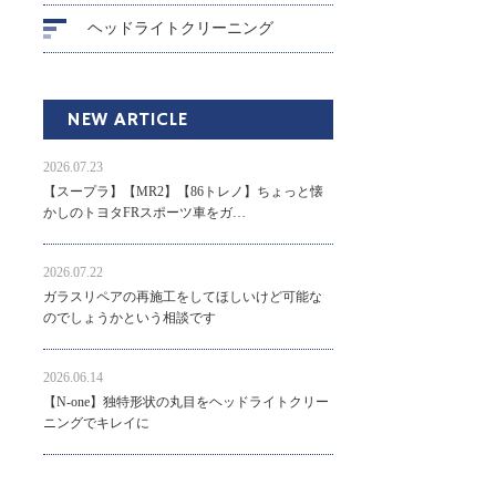
ヘッドライトクリーニング
NEW ARTICLE
2026.07.23
【スープラ】【MR2】【86トレノ】ちょっと懐
かしのトヨタFRスポーツ車をガ…
2026.07.22
ガラスリペアの再施工をしてほしいけど可能な
のでしょうかという相談です
2026.06.14
【N-one】独特形状の丸目をヘッドライトクリー
ニングでキレイに