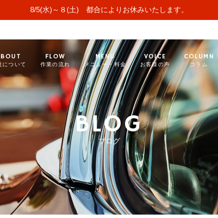
8/5(水)～８(土) 都合によりお休みいたします。
ABOUT
FLOW
MENU
VOICE
COLUMN
社について
作業の流れ
メニュー・料金
お客様の声
コラム
BLOG
ブログ