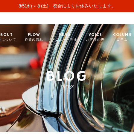
8/5(水)～８(土) 都合によりお休みいたします。
ABOUT
FLOW
MENU
VOICE
COLUMN
社について
作業の流れ
メニュー・料金
お客様の声
コラム
BLOG
ブログ