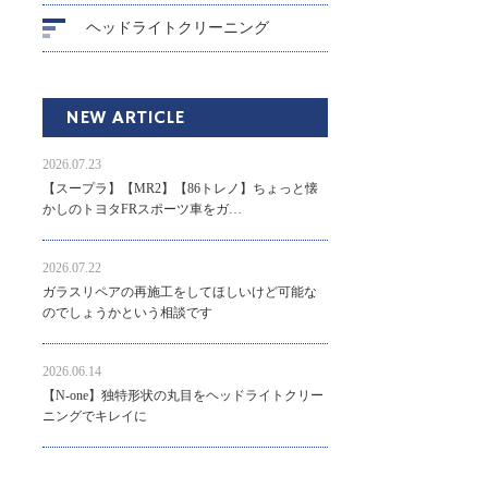
ヘッドライトクリーニング
NEW ARTICLE
2026.07.23
【スープラ】【MR2】【86トレノ】ちょっと懐
かしのトヨタFRスポーツ車をガ…
2026.07.22
ガラスリペアの再施工をしてほしいけど可能な
のでしょうかという相談です
2026.06.14
【N-one】独特形状の丸目をヘッドライトクリー
ニングでキレイに