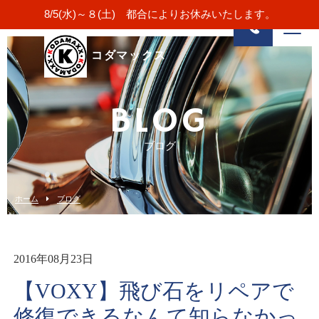
8/5(水)～８(土) 都合によりお休みいたします。
コダマックス
BLOG
ブログ
ホーム
ブログ
2016年08月23日
【VOXY】飛び石をリペアで
修復できるなんて知らなかっ