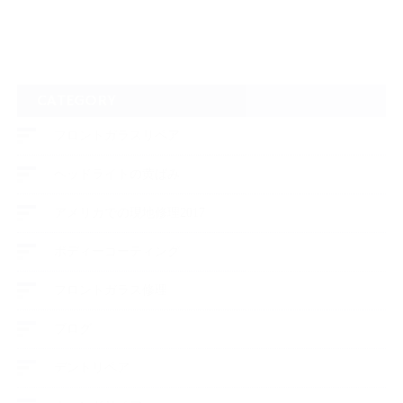
CATEGORY
フロントガラスリペア
ヘッドライトの黄ばみ
アメリカでの現地修理2017
ボディーコーティング
フロントガラス修理
ブログ
デントリペア