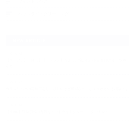
ウィンドリペア
ヘッドライトクリーニング
NEW ARTICLE
2026.07.23
【スープラ】【MR2】【86トレノ】ちょっと懐かしのトヨタFRスポーツ車
をガ…
2026.07.22
ガラスリペアの再施工をしてほしいけど可能なのでしょうかという相談です
2026.06.14
【N-one】独特形状の丸目をヘッドライトクリーニングでキレイに