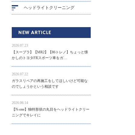
ヘッドライトクリーニング
NEW ARTICLE
2026.07.23
【スープラ】【MR2】【86トレノ】ちょっと懐
かしのトヨタFRスポーツ車をガ…
2026.07.22
ガラスリペアの再施工をしてほしいけど可能な
のでしょうかという相談です
2026.06.14
【N-one】独特形状の丸目をヘッドライトクリー
ニングでキレイに