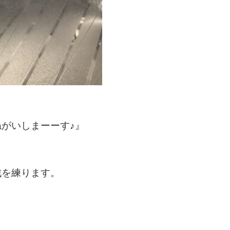
がいしまーーす♪』
。
戦を練ります。