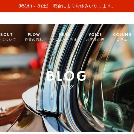
8/5(水)～８(土) 都合によりお休みいたします。
ABOUT
FLOW
MENU
VOICE
COLUMN
社について
作業の流れ
メニュー・料金
お客様の声
コラム
BLOG
ブログ