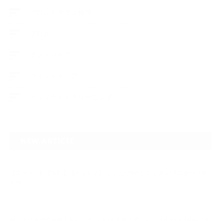
フロントガラス修理
ブログ
デントリペア
ウィンドリペア
ヘッドライトクリーニング
NEW ARTICLE
2026.07.23
【スープラ】【MR2】【86トレノ】ちょっと懐かしのトヨタFRスポーツ車
をガ…
2026.07.22
ガラスリペアの再施工をしてほしいけど可能なのでしょうかという相談です