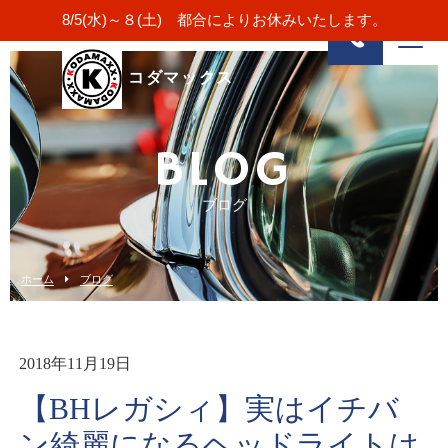
8/5(水)～８(土) 都合によりお休みいたします。
コダマックス
BLOG
ブログ
ホーム
ブログ
2018年11月19日
【BHレガシィ】実はイチバ
ン綺麗になるヘッドライトは