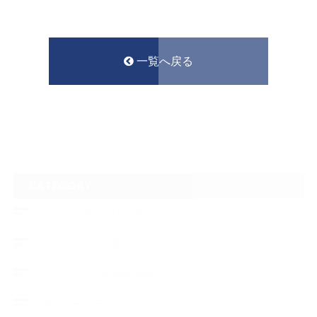
一覧へ戻る
CATEGORY
フロントガラスリペア
ヘッドライトの黄ばみ
アメリカでの現地修理2017
ボディーコーティング