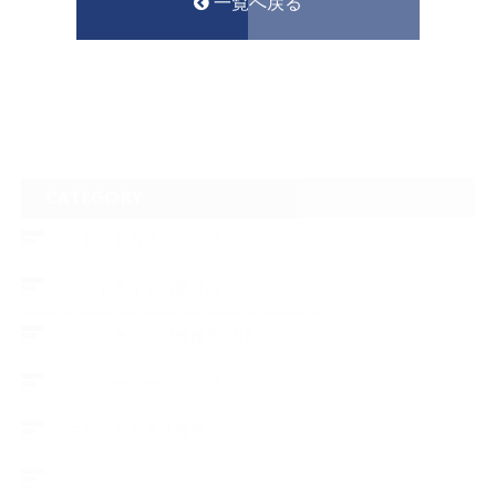
一覧へ戻る
CATEGORY
フロントガラスリペア
ヘッドライトの黄ばみ
アメリカでの現地修理2017
ボディーコーティング
フロントガラス修理
ブログ