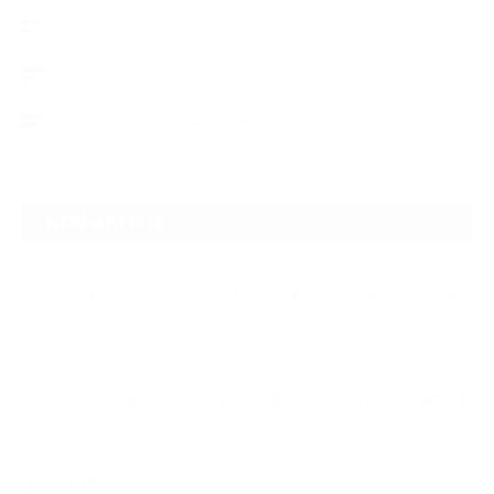
デントリペア
ウィンドリペア
ヘッドライトクリーニング
NEW ARTICLE
2026.07.23
【スープラ】【MR2】【86トレノ】ちょっと懐かしのトヨタFRスポーツ車
をガ…
2026.07.22
ガラスリペアの再施工をしてほしいけど可能なのでしょうかという相談です
2026.06.14
【N-one】独特形状の丸目をヘッドライトクリーニングでキレイに