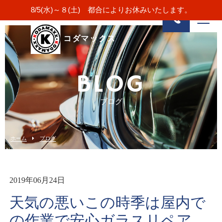
8/5(水)～８(土) 都合によりお休みいたします。
コダマックス
BLOG
ブログ
ホーム
ブログ
2019年06月24日
天気の悪いこの時季は屋内で
の作業で安心ガラスリペア