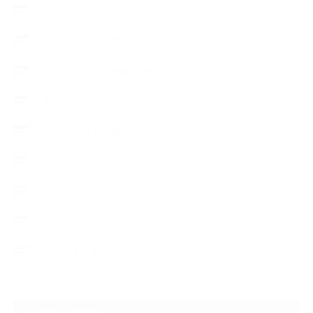
フロントガラスリペア
ヘッドライトの黄ばみ
アメリカでの現地修理2017
ボディーコーティング
フロントガラス修理
ブログ
デントリペア
ウィンドリペア
ヘッドライトクリーニング