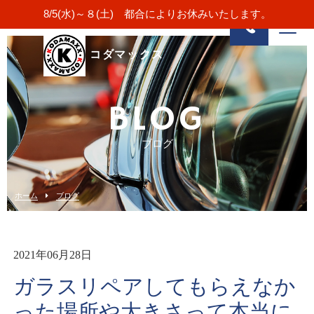
8/5(水)～８(土) 都合によりお休みいたします。
コダマックス
BLOG
ブログ
ホーム
ブログ
2021年06月28日
ガラスリペアしてもらえなか
った場所や大きさって本当に