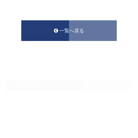
一覧へ戻る
CATEGORY
フロントガラスリペア
ヘッドライトの黄ばみ
アメリカでの現地修理2017
ボディーコーティング