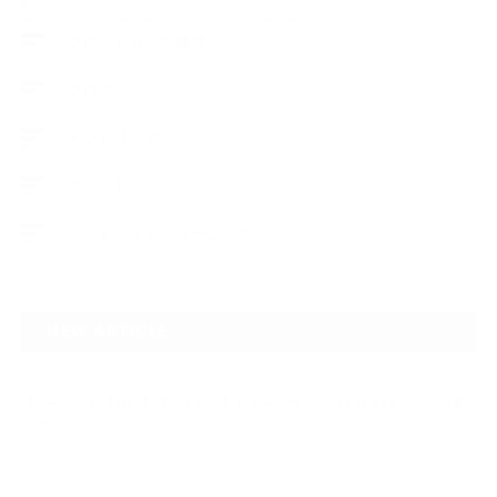
フロントガラス修理
ブログ
デントリペア
ウィンドリペア
ヘッドライトクリーニング
NEW ARTICLE
2026.07.23
【スープラ】【MR2】【86トレノ】ちょっと懐かしのトヨタFRスポーツ車
をガ…
2026.07.22