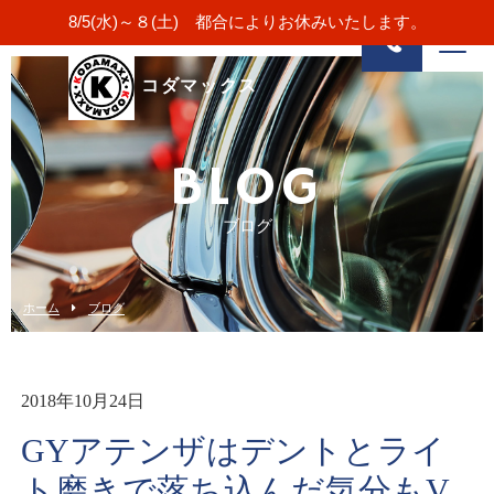
8/5(水)～８(土) 都合によりお休みいたします。
コダマックス
BLOG
ブログ
ホーム
ブログ
2018年10月24日
GYアテンザはデントとライ
ト磨きで落ち込んだ気分もV