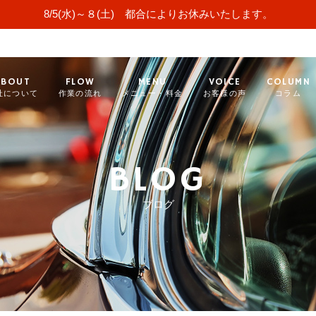
8/5(水)～８(土) 都合によりお休みいたします。
ABOUT
FLOW
MENU
VOICE
COLUMN
社について
作業の流れ
メニュー・料金
お客様の声
コラム
BLOG
ブログ