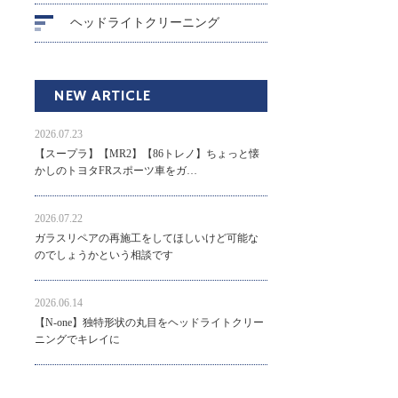
ヘッドライトクリーニング
NEW ARTICLE
2026.07.23
【スープラ】【MR2】【86トレノ】ちょっと懐
かしのトヨタFRスポーツ車をガ…
2026.07.22
ガラスリペアの再施工をしてほしいけど可能な
のでしょうかという相談です
2026.06.14
【N-one】独特形状の丸目をヘッドライトクリー
ニングでキレイに