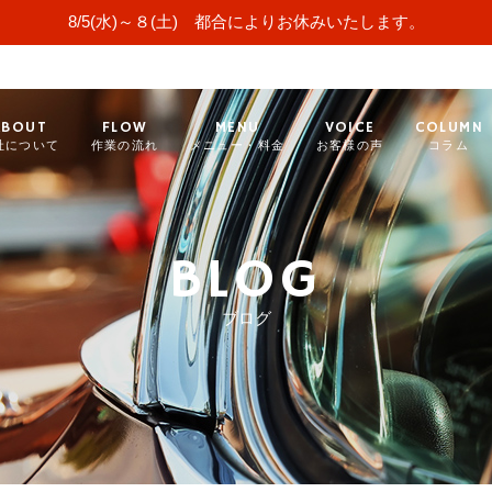
8/5(水)～８(土) 都合によりお休みいたします。
ABOUT
FLOW
MENU
VOICE
COLUMN
社について
作業の流れ
メニュー・料金
お客様の声
コラム
BLOG
ブログ