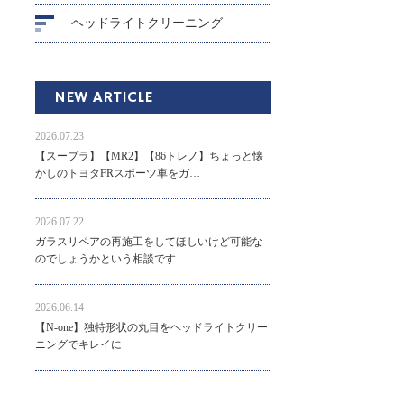
ヘッドライトクリーニング
NEW ARTICLE
2026.07.23
【スープラ】【MR2】【86トレノ】ちょっと懐
かしのトヨタFRスポーツ車をガ…
2026.07.22
ガラスリペアの再施工をしてほしいけど可能な
のでしょうかという相談です
2026.06.14
【N-one】独特形状の丸目をヘッドライトクリー
ニングでキレイに