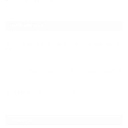
ヘッドライトクリーニング
NEW ARTICLE
2026.07.23
【スープラ】【MR2】【86トレノ】ちょっと懐かしのトヨタFRスポーツ車
をガ…
2026.07.22
ガラスリペアの再施工をしてほしいけど可能なのでしょうかという相談です
2026.06.14
【N-one】独特形状の丸目をヘッドライトクリーニングでキレイに
ARCHIVE