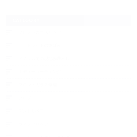
CATEGORY
フロントガラスリペア
ヘッドライトの黄ばみ
アメリカでの現地修理2017
ボディーコーティング
フロントガラス修理
ブログ
デントリペア
ウィンドリペア