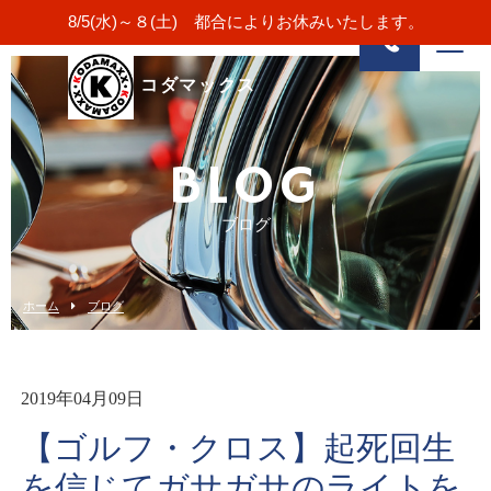
8/5(水)～８(土) 都合によりお休みいたします。
コダマックス
BLOG
ブログ
ホーム
ブログ
2019年04月09日
【ゴルフ・クロス】起死回生
を信じてガサガサのライトを