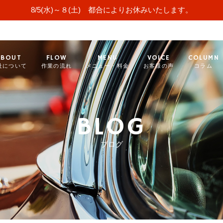
8/5(水)～８(土) 都合によりお休みいたします。
ABOUT
FLOW
MENU
VOICE
COLUMN
社について
作業の流れ
メニュー・料金
お客様の声
コラム
BLOG
ブログ