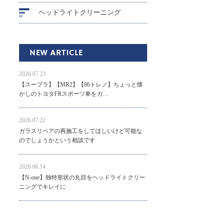
ヘッドライトクリーニング
NEW ARTICLE
2026.07.23
【スープラ】【MR2】【86トレノ】ちょっと懐
かしのトヨタFRスポーツ車をガ…
2026.07.22
ガラスリペアの再施工をしてほしいけど可能な
のでしょうかという相談です
2026.06.14
【N-one】独特形状の丸目をヘッドライトクリー
ニングでキレイに