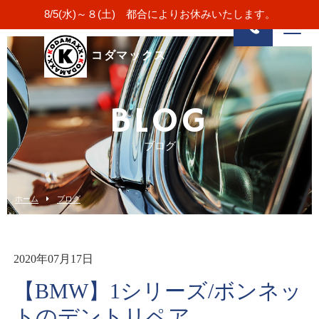
8/5(水)～８(土) 都合によりお休みいたします。
コダマックス
BLOG
ブログ
ホーム
ブログ
2020年07月17日
【BMW】1シリーズ/ボンネッ
トのデントリペア