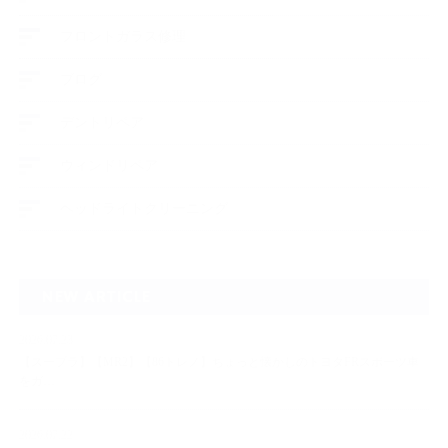
フロントガラス修理
ブログ
デントリペア
ウィンドリペア
ヘッドライトクリーニング
NEW ARTICLE
2026.07.23
【スープラ】【MR2】【86トレノ】ちょっと懐かしのトヨタFRスポーツ車
をガ…
2026.07.22