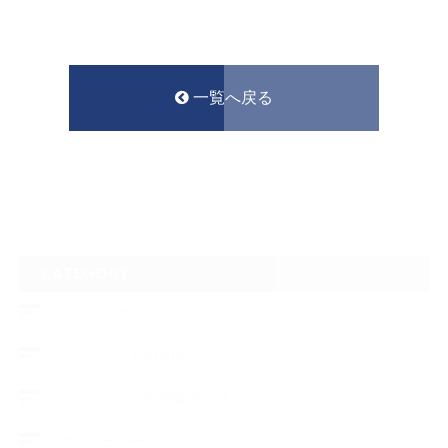
一覧へ戻る
CATEGORY
フロントガラスリペア
ヘッドライトの黄ばみ
アメリカでの現地修理2017
ボディーコーティング