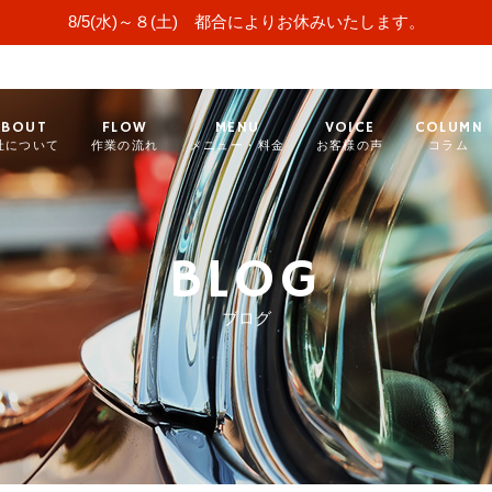
8/5(水)～８(土) 都合によりお休みいたします。
ABOUT
FLOW
MENU
VOICE
COLUMN
社について
作業の流れ
メニュー・料金
お客様の声
コラム
BLOG
ブログ