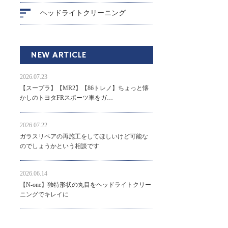
ヘッドライトクリーニング
NEW ARTICLE
2026.07.23
【スープラ】【MR2】【86トレノ】ちょっと懐
かしのトヨタFRスポーツ車をガ…
2026.07.22
ガラスリペアの再施工をしてほしいけど可能な
のでしょうかという相談です
2026.06.14
【N-one】独特形状の丸目をヘッドライトクリー
ニングでキレイに