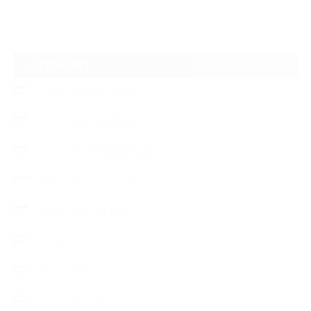
CATEGORY
フロントガラスリペア
ヘッドライトの黄ばみ
アメリカでの現地修理2017
ボディーコーティング
フロントガラス修理
ブログ
デントリペア
ウィンドリペア