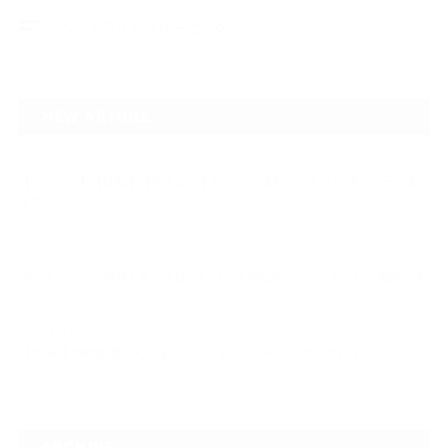
ヘッドライトクリーニング
NEW ARTICLE
2026.07.23
【スープラ】【MR2】【86トレノ】ちょっと懐かしのトヨタFRスポーツ車
をガ…
2026.07.22
ガラスリペアの再施工をしてほしいけど可能なのでしょうかという相談です
2026.06.14
【N-one】独特形状の丸目をヘッドライトクリーニングでキレイに
ARCHIVE