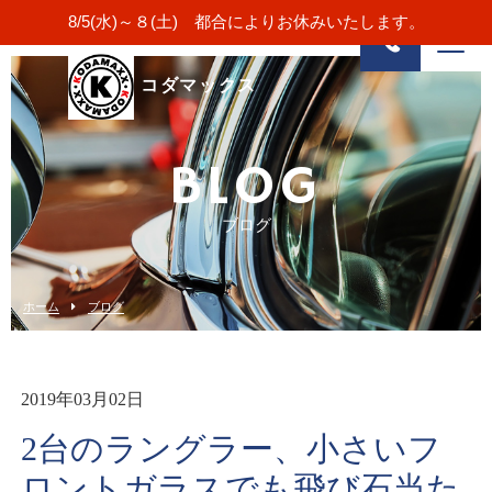
8/5(水)～８(土) 都合によりお休みいたします。
コダマックス
BLOG
ブログ
ホーム
ブログ
2019年03月02日
2台のラングラー、小さいフ
ロントガラスでも飛び石当た