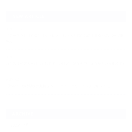
NEW ARTICLE
2026.07.23
【スープラ】【MR2】【86トレノ】ちょっと懐かしのトヨタFRスポーツ車
をガ…
2026.07.22
ガラスリペアの再施工をしてほしいけど可能なのでしょうかという相談です
2026.06.14
【N-one】独特形状の丸目をヘッドライトクリーニングでキレイに
ARCHIVE
2026年7月