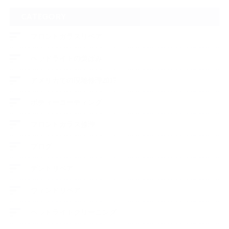
CATEGORY
フロントガラスリペア
ヘッドライトの黄ばみ
アメリカでの現地修理2017
ボディーコーティング
フロントガラス修理
ブログ
デントリペア
ウィンドリペア
ヘッドライトクリーニング