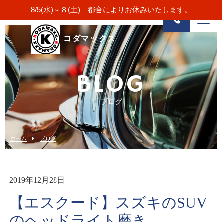
8/5(水)～８(土) 都合によりお休みいたします。
コダマックス
BLOG
ブログ
ホーム
ブログ
2019年12月28日
【エスクード】スズキのSUV
のヘッドライト磨き