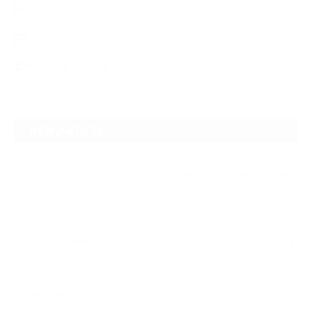
デントリペア
ウィンドリペア
ヘッドライトクリーニング
NEW ARTICLE
2026.07.23
【スープラ】【MR2】【86トレノ】ちょっと懐かしのトヨタFRスポーツ車
をガ…
2026.07.22
ガラスリペアの再施工をしてほしいけど可能なのでしょうかという相談です
2026.06.14
【N-one】独特形状の丸目をヘッドライトクリーニングでキレイに