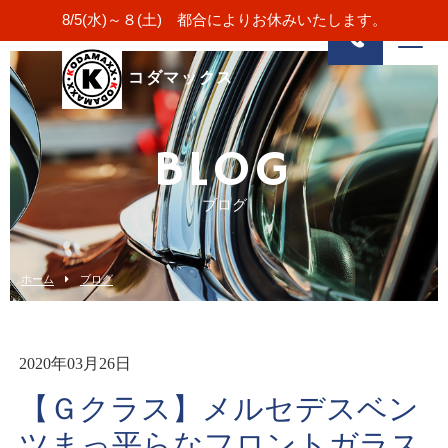
8/5(水)～８(土) 都合によりお休みいたします。
コダマックス
BLOG
ブログ
ホーム
ブログ
2020年03月26日
【Ｇクラス】メルセデスベン
ツまっ平らなフロントガラス