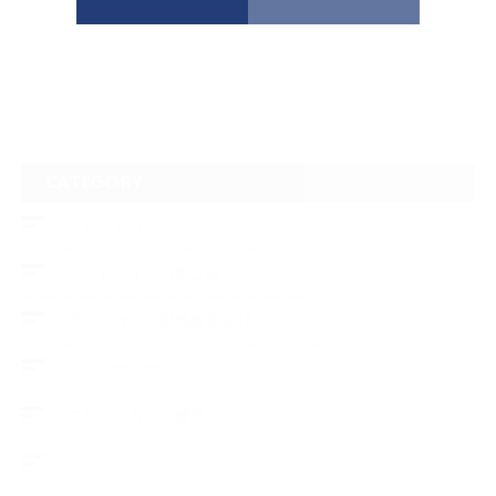
CATEGORY
フロントガラスリペア
ヘッドライトの黄ばみ
アメリカでの現地修理2017
ボディーコーティング
フロントガラス修理
ブログ