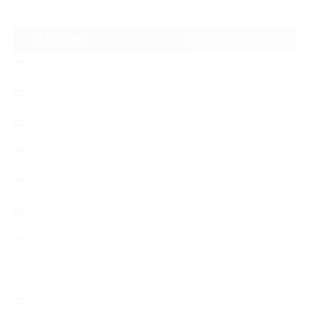
CATEGORY
フロントガラスリペア
ヘッドライトの黄ばみ
アメリカでの現地修理2017
ボディーコーティング
フロントガラス修理
ブログ
デントリペア
ウィンドリペア
ヘッドライトクリーニング