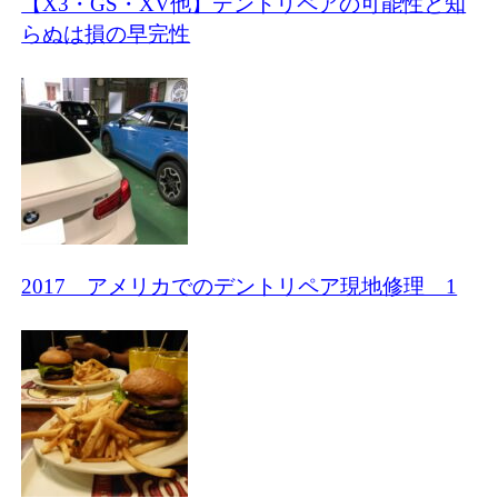
【X3・GS・XV他】デントリペアの可能性と知
らぬは損の早完性
2017 アメリカでのデントリペア現地修理 1