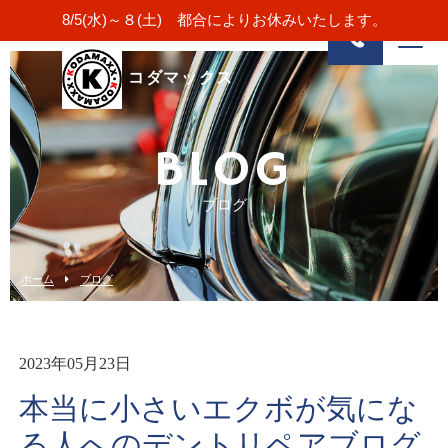
8/5(水)～８(土) 都合によりお休みいたします。
コダマックス
BLOG
ブログ
ホーム
ブログ
2023年05月23日
本当に小さいエクボが気にな
る人へのデントリペアブログ