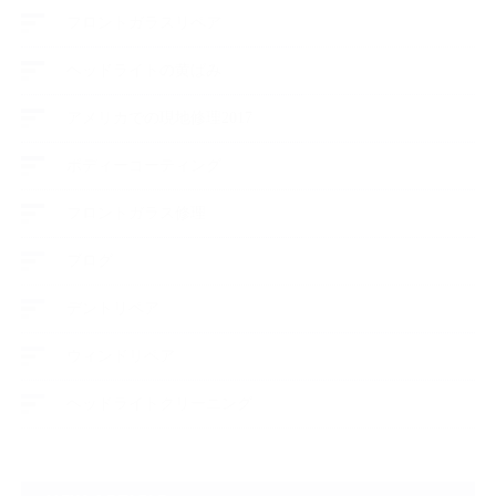
フロントガラスリペア
ヘッドライトの黄ばみ
アメリカでの現地修理2017
ボディーコーティング
フロントガラス修理
ブログ
デントリペア
ウィンドリペア
ヘッドライトクリーニング