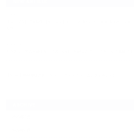
NEW ARTICLE
2026.07.23
【スープラ】【MR2】【86トレノ】ちょっと懐かしのトヨタFRスポーツ車
をガ…
2026.07.22
ガラスリペアの再施工をしてほしいけど可能なのでしょうかという相談です
2026.06.14
【N-one】独特形状の丸目をヘッドライトクリーニングでキレイに
ARCHIVE
2026年7月
2026年6月