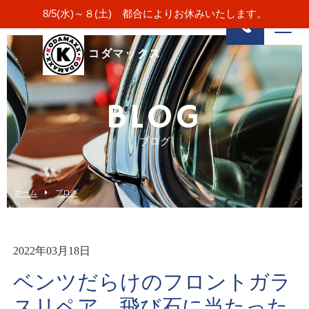
8/5(水)～８(土) 都合によりお休みいたします。
コダマックス
BLOG
ブログ
ホーム
ブログ
2022年03月18日
ベンツだらけのフロントガラ
スリペア。飛び石に当たった